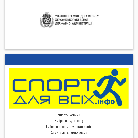
Читати новини
Вибрати вид спорту
Вибрати спортивну органiзацiю
Дивитись галерею слави