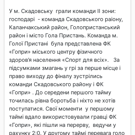
У м. Скадовську грали команди ІІ зони:
господарі - команда Скадовського раіону,
Каланчакський район, Голопристанський
район і місто Гола Пристань. Команда м.
Голої Пристані була представлена ФК
«Гопри» міського центру фізичного
здоров’я населення «Спорт для всіх». За
підсумками змагань у грі за перше місце і
право виходу до фіналу зустрілись
команди Скадовського району і ФК
«Гопри» . До середени першого тайму
точилась рівна боротьба і ніхто не хотів
поступатися. Свої моменти у першому
таймі вдало використовували гравці ФК
«Гопри», які пішли на перерву, ведучи у
рахунку 2:0. У другому таймі перевага голо