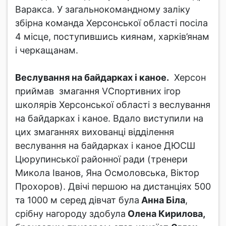
Варакса. У загальнокомандному заліку
збірна команда Херсонської області посіла
4 місце, поступившись киянам, харків’янам
і черкащанам.
Веслування на байдарках і каное.
Херсон
приймав змагання VСпортивних ігор
школярів Херсонської області з веслування
на байдарках і каное. Вдало виступили на
цих змаганнях вихованці відділення
веслування на байдарках і каное ДЮСШ
Цюрупинської районної ради (тренери
Микола Іванов, Яна Осмоловська, Віктор
Прохоров). Двічі першою на дистанціях 500
та 1000 м серед дівчат була
Анна Біла
,
срібну нагороду здобула
Олена Кирилова,