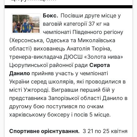
Бокс.
Посівши друге місце у
ваговій категорії 37 кг на
чемпіонаті Південного регіону
(Херсонська, Одеська та Миколаївська
області) вихованець Анатолія Тюріна,
тренера-викладача ДЮСШ «Золота нива»
Цюрупинської районної ради
Сирота
Данило
прийняв участь у чемпіонаті
України серед школярів, які проводилися в
місті Ужгороді. Вигравши перший бій у
представника Запорізької області Данило в
другому бою поступився по очкам
харківському боксеру і посів 5 місце.
Спортивне орієнтування.
З 21 по 25 квітня