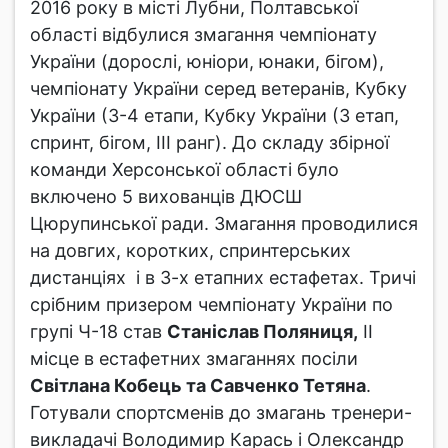
2016 року в місті Лубни, Полтавської
області відбулися змагання чемпіонату
України (дорослі, юніори, юнаки, бігом),
чемпіонату України серед ветеранів, Кубку
України (3-4 етапи, Кубку України (3 етап,
спринт, бігом, ІІІ ранг). До складу збірної
команди Херсонської області було
включено 5 вихованців ДЮСШ
Цюрупинської ради. Змагання проводилися
на довгих, коротких, спринтерських
дистанціях і в 3-х етапних естафетах. Тричі
срібним призером чемпіонату України по
групі Ч-18 став
Станіслав Поляниця,
ІІ
місце в естафетних змаганнях посіли
Світлана Кобець та Савченко Тетяна
.
Готували спортсменів до змагань тренери-
викладачі Володимир Карась і Олександр