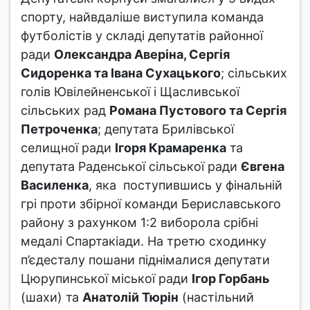
спорту, найвдаліше виступила команда
футболістів у складі депутатів районної
ради
Олександра Аверіна, Сергія
Сидоренка та Івана Сухацького
; сільських
голів Ювілейненської і Щасливської
сільських рад
Романа Пустового та Сергія
Петроченка
; депутата Брилівської
селищної ради
Ігоря Крамаренка
та
депутата Раденської сільської ради
Євгена
Василенка
, яка поступившись у фінальній
грі проти збірної команди Бериславського
району з рахунком 1:2 виборола срібні
медалі Спартакіади. На третю сходинку
п’єдесталу пошани піднімалися депутати
Цюрупинської міської ради
Ігор Горбань
(шахи) та
Анатолій Тюрін
(настільний