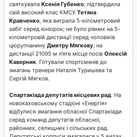
святкувала
Ксенія Губенко
; підтвердила
свій високий клас КМСУ
Тетяна
Кравченко
, яка виграла 5-кілометровий
забіг серед юніорок; не було рівних на 5-
кілометровій дистанції серед чоловіків
цюрупчанину
Дмитру Мягкову
; на
дистанції 21095 м п’яте місце посів
Олексій
Каверник
. Готували спортсменів до
змагань тренери Наталія Туришева та
Сергій Мягков.
Спартакіада депутатів місцевих рад
. На
новокаховському стадіоні «Енергія»
відбулися змагання обласної Спартакіади
серед команд депутатів обласної,
районних, селищних і сільських рад.
Депутатські корпуси змагалися у 5 видах