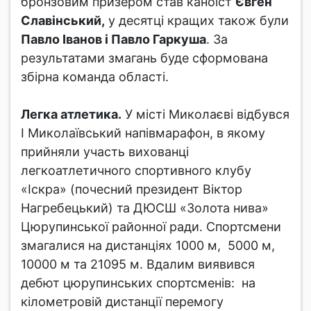
бронзовим призером став каноїст
Євген
Славінський,
у десятці кращих також були
Павло Іванов і Павло Гаркуша
. За
результатами змагань буде сформована
збірна команда області.
Легка атлетика.
У місті Миколаєві відбувся
І Миколаївський напівмарафон, в якому
прийняли участь вихованці
легкоатлетичного спортивного клубу
«Іскра» (почесний президент Віктор
Нагребецький) та ДЮСШ «Золота нива»
Цюрупинської районної ради. Спортсмени
змагалися на дистанціях 1000 м, 5000 м,
10000 м та 21095 м. Вдалим виявився
дебют цюрупинських спортсменів: на
кілометровій дистанції перемогу