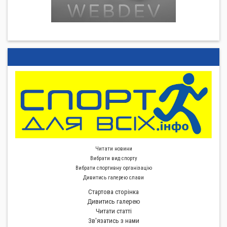
Читати новини
Вибрати вид спорту
Вибрати спортивну органiзацiю
Дивитись галерею слави
Стартова сторiнка
Дивитись галерею
Читати статті
Зв'язатись з нами