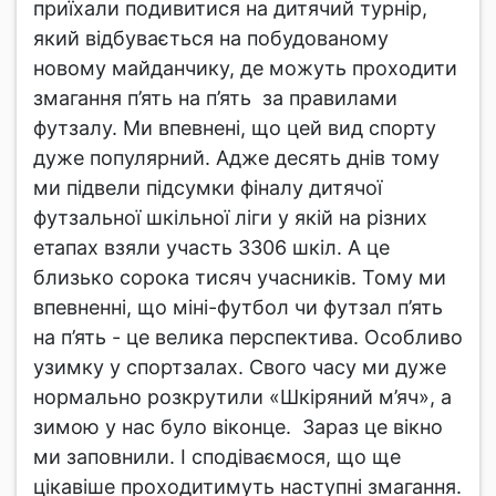
приїхали подивитися на дитячий турнір,
який відбувається на побудованому
новому майданчику, де можуть проходити
змагання п’ять на п’ять за правилами
футзалу. Ми впевнені, що цей вид спорту
дуже популярний. Адже десять днів тому
ми підвели підсумки фіналу дитячої
футзальної шкільної ліги у якій на різних
етапах взяли участь 3306 шкіл. А це
близько сорока тисяч учасників. Тому ми
впевненні, що міні-футбол чи футзал п’ять
на п’ять - це велика перспектива. Особливо
узимку у спортзалах. Свого часу ми дуже
нормально розкрутили «Шкіряний м’яч», а
зимою у нас було віконце. Зараз це вікно
ми заповнили. І сподіваємося, що ще
цікавіше проходитимуть наступні змагання.