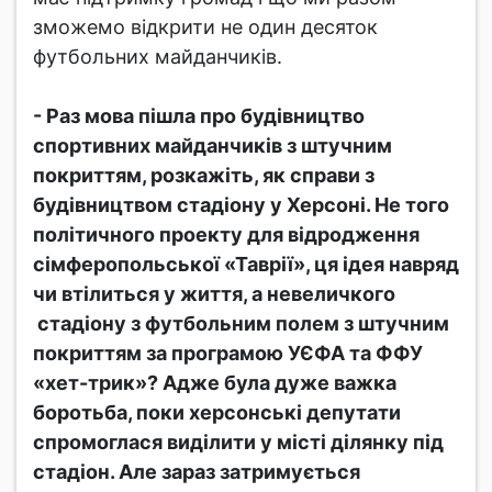
зможемо відкрити не один десяток
футбольних майданчиків.
- Раз мова пішла про будівництво
спортивних майданчиків з штучним
покриттям, розкажіть, як справи з
будівництвом стадіону у Херсоні. Не того
політичного проекту для відродження
сімферопольської «Таврії», ця ідея навряд
чи втілиться у життя, а невеличкого
стадіону з футбольним полем з штучним
покриттям за програмою УЄФА та ФФУ
«хет-трик»? Адже була дуже важка
боротьба, поки херсонські депутати
спромоглася виділити у місті ділянку під
стадіон. Але зараз затримується