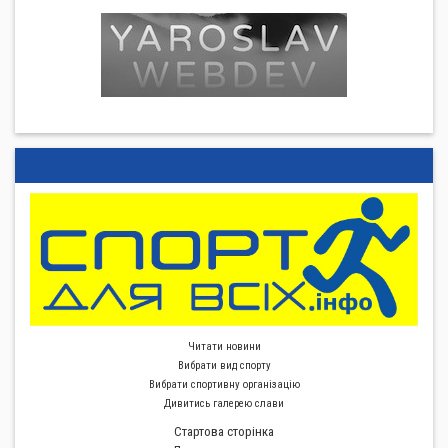
Читати новини
Вибрати вид спорту
Вибрати спортивну органiзацiю
Дивитись галерею слави
Стартова сторiнка