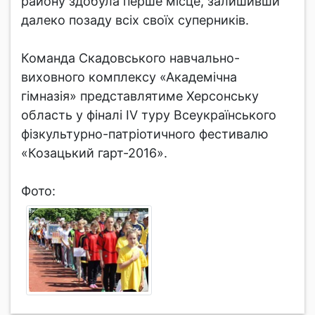
району здобула перше місце, залишивши
далеко позаду всіх своїх суперників.
Команда Скадовського навчально-
виховного комплексу «Академічна
гімназія» представлятиме Херсонську
область у фіналі IV туру Всеукраїнського
фізкультурно-патріотичного фестивалю
«Козацький гарт-2016».
Фото: