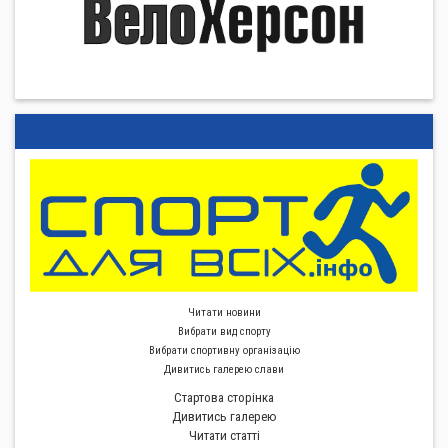
Читати новини
Вибрати вид спорту
Вибрати спортивну органiзацiю
Дивитись галерею слави
Стартова сторiнка
Дивитись галерею
Читати статті