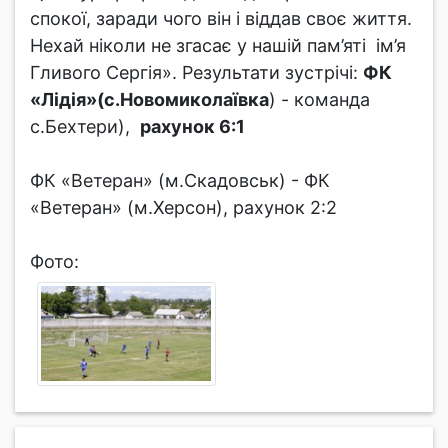
спокої, заради чого він і віддав своє життя.
Нехай ніколи не згасає у нашій пам’яті ім’я
Гливого Сергія». Результати зустрічі:
ФК
«Лідія»(с.Новомиколаївка
) - команда
с.Бехтери),
рахунок 6:1
ФК «Ветеран» (м.Скадовськ) - ФК
«Ветеран» (м.Херсон), рахунок 2:2
Фото: