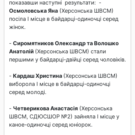
показавши наступні результати: -
Осмоловська Яна
(Херсонська ШВСМ)
посіла І місце в байдарці-одиночці серед
жінок.
-
Сиромятников Олександр та Волошко
Анатолій
(Херсонська ШВСМ) стали
першими у байдарці-двійці серед чоловіків.
-
Кардаш Христина
(Херсонська ШВСМ)
виборола І місце в байдарці-одиночці
серед молоді.
-
Четверикова Анастасія
(Херсонська
ШВСМ, СДЮСШОР №2) зайняла І місце у
каное-одиночці серед юніорок.