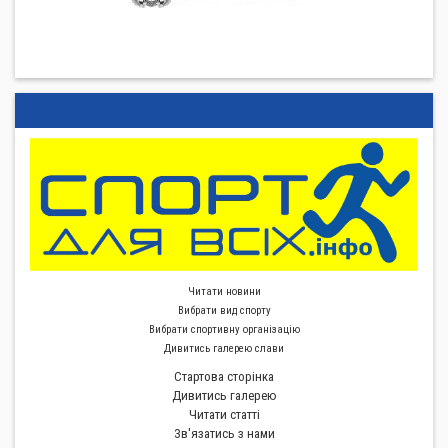
Читати новини
Вибрати вид спорту
Вибрати спортивну органiзацiю
Дивитись галерею слави
Стартова сторiнка
Дивитись галерею
Читати статті
Зв'язатись з нами