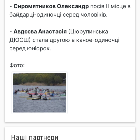
-
Сиромятников Олександр
посів ІІ місце в
байдарці-одиночці серед чоловіків.
-
Авдєєва Анастасія
(Цюрупинська
ДЮСШ) стала другою в каное-одиночці
серед юніорок.
Фото:
Нашi партнери