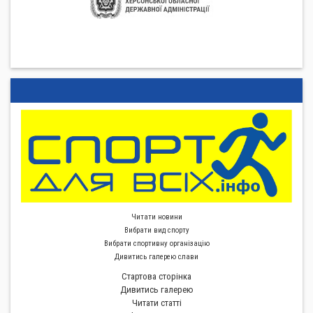
Читати новини
Вибрати вид спорту
Вибрати спортивну органiзацiю
Дивитись галерею слави
Стартова сторiнка
Дивитись галерею
Читати статті