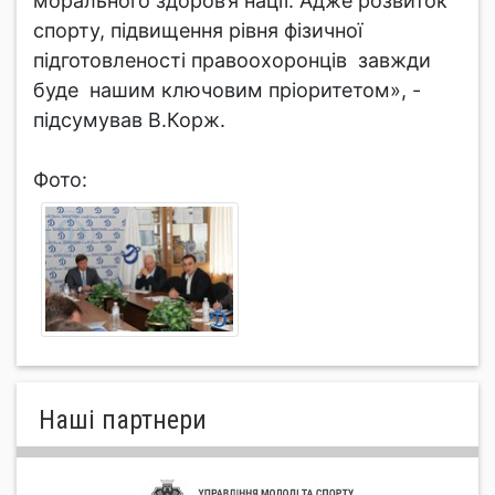
морального здоров’я нації. Адже розвиток
спорту, підвищення рівня фізичної
підготовленості правоохоронців завжди
буде нашим ключовим пріоритетом», -
підсумував В.Корж.
Фото:
Нашi партнери