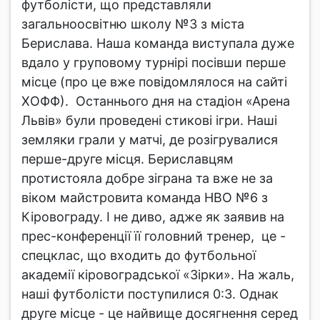
футболісти, що представляли
загальноосвітню школу №3 з міста
Берислава. Наша команда виступала дуже
вдало у груповому турнірі посівши перше
місце (про це вже повідомлялося на сайті
ХОФФ). Останнього дня на стадіон «Арена
Львів» були проведені стикові ігри. Наші
земляки грали у матчі, де розігрувалися
перше-друге місця. Бериславцям
протистояла добре зіграна та вже не за
віком майстровита команда НВО №6 з
Кіровограду. І не диво, адже як заявив на
прес-конференції її головний тренер, це -
спецклас, що входить до футбольної
академії кіровоградської «Зірки». На жаль,
наші футболісти поступилися 0:3. Однак
друге місце - це найвище досягнення серед