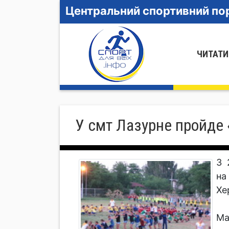
Центральний спортивний пор
ЧИТАТИ
У смт Лазурне пройде
З 
на
Хе
Ма