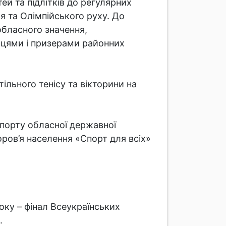
ей та підлітків до регулярних
я та Олімпійського руху. До
обласного значення,
жцями і призерами районних
ільного тенісу та вікторини на
спорту обласної державної
ров’я населення «Спорт для всіх»
оку – фінал Всеукраїнських
.