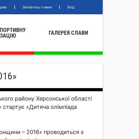
ерею
Зв'язатись з нами
Вхід
СПОРТИВНУ
ГАЛЕРЕЯ СЛАВИ
IЗАЦIЮ
016»
ького району Херсонської області
 стартує «Дитяча олімпіада
онщини – 2016» проводиться з