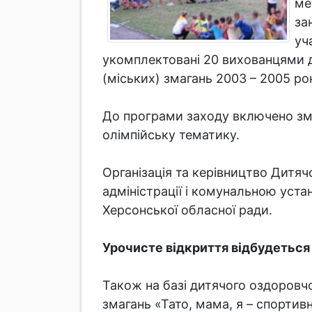
ме
за
уч
укомплектовані 20 вихованцями 
(міських) змагань 2003 – 2005 ро
До програми заходу включено змаг
олімпійську тематику.
Організація та керівництво Дитяч
адміністрації і комунальною уст
Херсонської обласної ради.
Урочисте відкриття відбудеться 
Також на базі дитячого оздоровчо
змагань «Тато, мама, я – спортивн