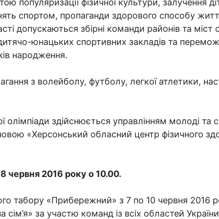
тою популяризації фізичної культури, залучення діт
нять спортом, пропаганди здорового способу житт
асті допускаються збірні команди районів та міст 
дитячо-юнацьких спортивних закладів та перемо
ків народження.
ання з волейболу, футболу, легкої атлетики, наст
ої олімпіади здійснюється управлінням молоді та 
ановою «Херсонський обласний центр фізичного здо
8 червня 2016 року о 10.00.
го табору «Прибережний» з 7 по 10 червня 2016 р
а сім’я» за участю команд із всіх областей України