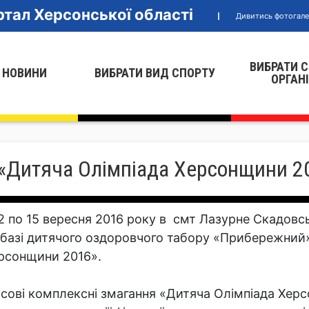
тал Херсонської області
Дивитись фотогал
ВИБРАТИ 
 НОВИНИ
ВИБРАТИ ВИД СПОРТУ
ОРГАН
 «Дитяча Олімпіада Херсонщини 2
2 по 15 вересня 2016 року в смт Лазурне Скадовс
 базі дитячого оздоровчого табору «Прибережний»
рсонщини 2016».
сові комплексні змагання «Дитяча Олімпіада Херс