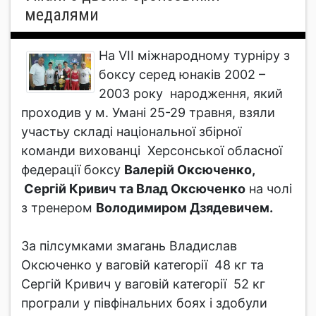
медалями
На VІІ міжнародному турніру з
боксу серед юнаків 2002 –
2003 року народження, який
проходив у м. Умані 25-29 травня, взяли
участьу складі національної збірної
команди вихованці Херсонської обласної
федерації боксу
Валерій Оксюченко,
Сергій Кривич та Влад Оксюченко
на чолі
з тренером
Володимиром Дзядевичем.
За пілсумками змагань Владислав
Оксюченко у ваговій категорії 48 кг та
Сергій Кривич у ваговій категорії 52 кг
програли у півфінальних боях і здобули