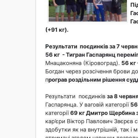
Пі
Га
Га
(+91 кг).
Результати поєдинків за 7 червн
56 кг - Тигран Гаспарянц перемі
Мнацаконяна (Кіровоград).
56 кг
Богдан через розсічення брови 
п
рограв роздільним рішення судд
Результати поєдинків
за 8 червн
Гаспарянца. У ваговій категорії
56
категорії
69 кг Дмитро Щербина 
кар’єри Віктор Павлович Звєрєв 
здобутки як на внутрішній, так і
отримані згодом навички дозволил