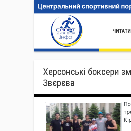
Центральний спортивний пор
ЧИТАТИ
Херсонські боксери зма
Звєрєва
Пр
тр
Кі