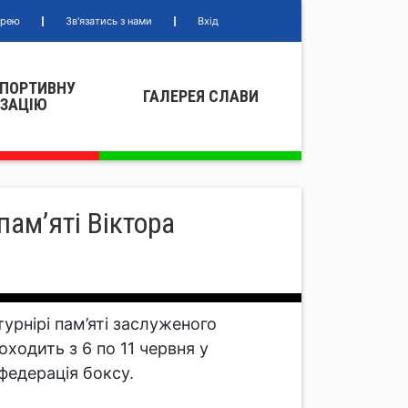
ерею
Зв'язатись з нами
Вхід
СПОРТИВНУ
ГАЛЕРЕЯ СЛАВИ
IЗАЦIЮ
пам’яті Віктора
урнірі пам’яті заслуженого
ходить з 6 по 11 червня у
федерація боксу.