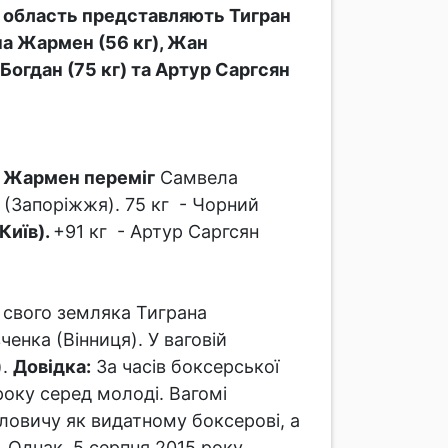
 область представляють Тигран
ана Жармен (56 кг), Жан
Богдан (75 кг) та Артур Саргсян
а Жармен переміг
Самвела
 (Запоріжжя). 75 кг - Чорний
Київ).
+91 кг - Артур Саргсян
свого земляка Тиграна
нка (Вінниця). У ваговій
).
Довідка:
За часів боксерської
оку серед молоді. Вагомі
вловичу як видатному боксерові, а
 Однак, 5 серпня 2015 року,