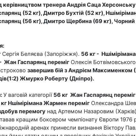
д керівництвом тренера Андрія Саца Херсонську
спарянц (52 кг), Дмитро Бухтій (52 кг), Ншімірім
спарянц (56 кг), Дмитро Щербина (69 кг), Чорний 
я:
г
Сергія Беляєва (Запоріжжя).
56 кг - Ншіміріман
 - Жан Гаспарянц переміг
Олексія Ботвімовського
достроково
завершив бій з Андрієм Максименком (
ів(1:2) Жмурко Роберту (Дніпро).
я:
У ваговій категорії
56 кг Жан Гаспарянц переміг
 кг Ншімірімана Жармен переміг
Олександра Шевче
здобув перемогу
над Артемом Назаровим (Харків
ставав кращим боксером чемпіонату Європи 1976 р
 міжнародній аренах принесли визнання Віктору Па
и йому стати одним з провідних фахівців України.