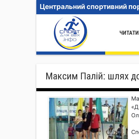
Центральний спортивний пор
ЧИТАТИ
Максим Палій: шлях д
Ма
«Д
Ол
Сп