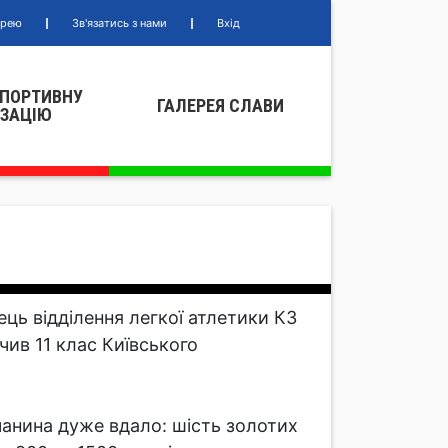
ерею
Зв'язатись з нами
Вхід
СПОРТИВНУ
ГАЛЕРЕЯ СЛАВИ
IЗАЦIЮ
ець відділення легкої атлетики КЗ
чив 11 клас Київського
анина дуже вдало: шість золотих