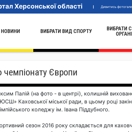
тал Херсонської області
Дивитись фотогал
ВИБРАТИ 
 НОВИНИ
ВИБРАТИ ВИД СПОРТУ
ОРГАН
о чемпіонату Європи
ксим Палій (на фото - в центрі), колишній вихован
ЮСШ» Каховської міської ради, в цьому році закін
імпійського коледжу ім. Івана Піддубного.
ортивний сезон 2016 року складається для каховч