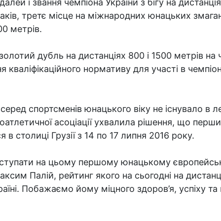
далей і звання чемпіона України з бігу на дистанці
аків, третє місце на міжнародних юнацьких змагання
00 метрів.
 золотий дубль на дистанціях 800 і 1500 метрів на 
ня кваліфікаційного нормативу для участі в чемпіон
серед спортсменів юнацького віку не існувало в л
оатлетичної асоціації ухвалила рішення, що перши
 в столиці Грузії з 14 по 17 липня 2016 року.
иступати на цьому першому юнацькому європейсь
аксим Палій, рейтинг якого на сьогодні на дистанц
аїні. Побажаємо йому міцного здоров’я, успіху та 