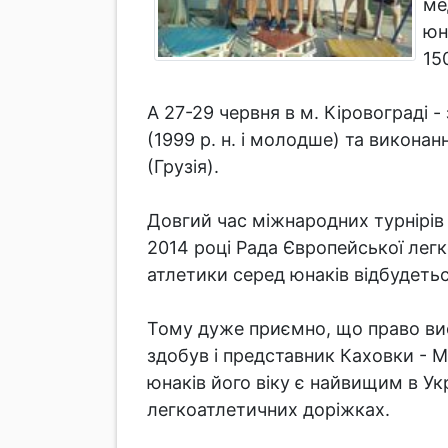
ме
юн
15
А 27-29 червня в м. Кіровограді -
(1999 р. н. і молодше) та виконан
(Грузія).
Довгий час міжнародних турнірів 
2014 році Рада Європейської легк
атлетики серед юнаків відбудеться
Тому дуже приємно, що право в
здобув і представник Каховки - М
юнаків його віку є найвищим в Укр
легкоатлетичних доріжках.