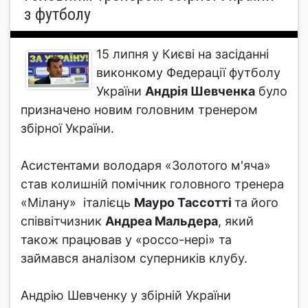
з футболу
15 липня у Києві на засіданні
виконкому Федерації футболу
України
Андрія Шевченка
було
призначено новим головним тренером
збірної України.
Асистентами володаря «Золотого м'яча»
став колишній помічник головного тренера
«Мілану» італієць
Мауро Тассотті
та його
співвітчизник
Андреа Мальдера
, який
також працював у «россо-нері» та
займався аналізом суперників клубу.
Андрію Шевченку у збірній України