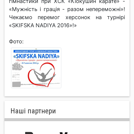
гімнастики при ХСК «Кіокушин карате» -
«Мужність і грація - разом непереможні»!
Чекаємо перемог херсонок на турнірі
«SKIFSKA NADIYA 2016»!»
Фото:
Нашi партнери