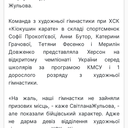
Жульова.
Команда з художньої гімнастики при ХСК
«Кіокушин карате» в складі спортсменок
Софії Прокоп′євої, Анни Бутор, Катерини
Грачової, Тетяни Фесенко і Мерилін
Довженко представляла Херсон на
відкритому чемпіонаті України серед
школярів за програмою КМСУ і 1
дорослого розряду з художньої
гімнастики.
«На жаль, наші гімнастки не зайняли
призових місць, - каже СвітланаЖульова, -
але показали бійцівський характер. Адже
не дарма девіз відділення художньої