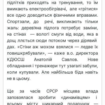
підлітків приходять на тренування, то їм
вмикають електрообігрівачі, але «грітися»
все одно доводиться фізичними вправами.
Спортзали, до речі, викликають тільки
жаль: дерев’яна підлога потребує заміни,
на стінах — вологі смуги від води, яка в
дощ ллється сюди потоком через дірявий
дах. «Стіни аж мохом взялися — ледве їх
повишкрябували», — каже в.о. директора
КДЮСШ Анатолій Савлов. Нове
обладнання і тренажери тут узагалі забули,
коли купували. Але найбільша біда навіть
не в цьому.
Ще за часів СРСР місцева влада
заповзялася зробити «динамівцям» і
всьому місту шикарний подарунок —