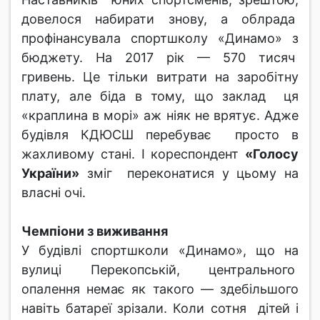
довелося набирати знову, а облрада
профінансувала спортшколу «Динамо» з
бюджету. На 2017 рік — 570 тисяч
гривень. Це тільки витрати на заробітну
плату, але біда в тому, що заклад ця
«краплина в морі» аж ніяк не врятує. Адже
будівля КДЮСШ перебуває просто в
жахливому стані. І кореспондент
«Голосу
України»
зміг переконатися у цьому на
власні очі.
Чемпіони з виживання
У будівлі спортшколи «Динамо», що на
вулиці Перекопській, центрального
опалення немає як такого — здебільшого
навіть батареї зрізали. Коли сотня дітей і