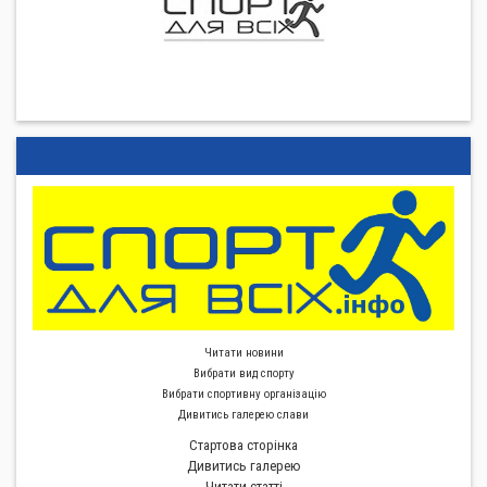
Читати новини
Вибрати вид спорту
Вибрати спортивну органiзацiю
Дивитись галерею слави
Стартова сторiнка
Дивитись галерею
Читати статті