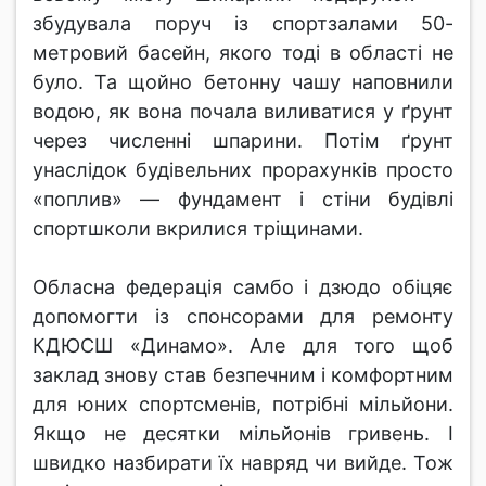
збудувала поруч із спортзалами 50-
метровий басейн, якого тоді в області не
було. Та щойно бетонну чашу наповнили
водою, як вона почала виливатися у ґрунт
через численні шпарини. Потім ґрунт
унаслідок будівельних прорахунків просто
«поплив» — фундамент і стіни будівлі
спортшколи вкрилися тріщинами.
Обласна федерація самбо і дзюдо обіцяє
допомогти із спонсорами для ремонту
КДЮСШ «Динамо». Але для того щоб
заклад знову став безпечним і комфортним
для юних спортсменів, потрібні мільйони.
Якщо не десятки мільйонів гривень. І
швидко назбирати їх навряд чи вийде. Тож