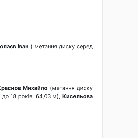
олаєв Іван
( метання диску серед
Краснов Михайло
(метання диску
до 18 років, 64,03 м),
Кисельова