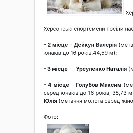
Хе
Херсонські спортсмени посіли нас
- 2 місце
-
Дейкун Валерія
(мета
юнаків до 16 років,44,59 м);
- 3 місце
-
Урсуленко Наталія
(м
- 4 місце
-
Голубов Максим
(мет
серед юнаків до 16 років, 38,73 м
Юлія
(метання молота серед жінок
Фото: