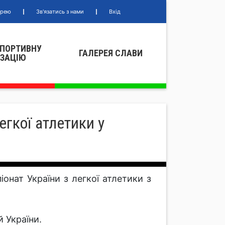
ерею
Зв'язатись з нами
Вхід
СПОРТИВНУ
ГАЛЕРЕЯ СЛАВИ
IЗАЦIЮ
егкої атлетики у
онат України з легкої атлетики з
 України.