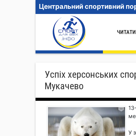
Центральний спортивний пор
ЧИТАТИ
Успіх херсонських спор
Мукачево
13
ме
У 