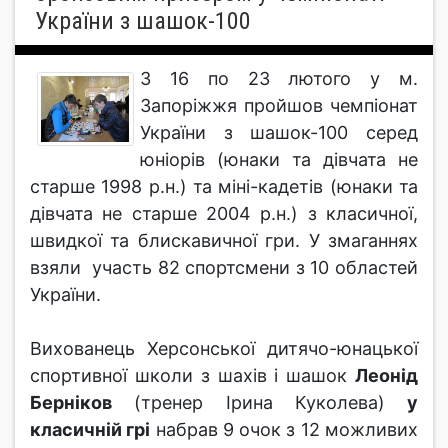
України з шашок-100
З 16 по 23 лютого у м.
Запоріжжя пройшов чемпіонат
України з шашок-100 серед
юніорів (юнаки та дівчата не
старше 1998 р.н.) та міні-кадетів (юнаки та
дівчата не старше 2004 р.н.) з класичної,
швидкої та блискавичної гри. У змаганнях
взяли участь 82 спортсмени з 10 областей
України.
Вихованець Херсонської дитячо-юнацької
спортивної школи з шахів і шашок
Леонід
Берніков
(тренер Ірина Куколева)
у
класичній грі
набрав 9 очок з 12 можливих