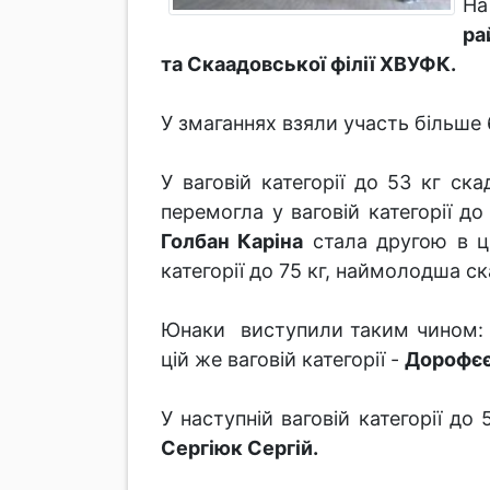
На
ра
та Скаадовської філії ХВУФК.
У змаганнях взяли участь більше 6
У ваговій категорії до 53 кг с
перемогла у ваговій категорії д
Голбан Каріна
стала другою в ці
категорії до 75 кг, наймолодша 
Юнаки виступили таким чином: У
цій же ваговій категорії -
Дорофєє
У наступній ваговій категорії д
Сергіюк Сергій.