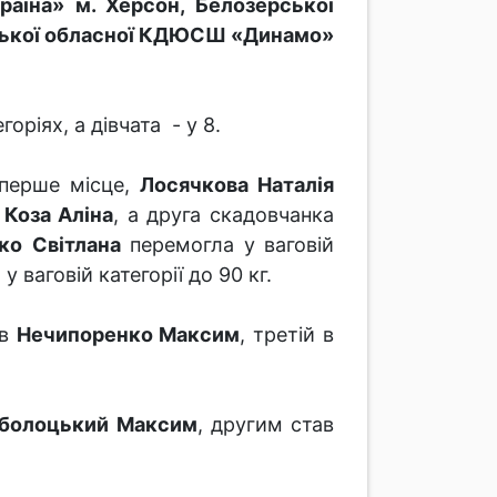
їна» м. Херсон, Белозерської
ької обласної КДЮСШ «Динамо»
оріях, а дівчата - у 8.
перше місце,
Лосячкова Наталія
а
Коза Аліна
, а друга скадовчанка
ко
Світлана
перемогла у ваговій
у ваговій категорії до 90 кг.
ав
Нечипоренко Максим
, третій в
болоцький Максим
, другим став