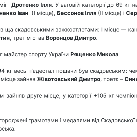
еміг
Дротенко Ілля
. У ваговій категорії до 69 кг
ненко Іван
(І місце),
Бессонов Ілля
(ІІ місце) і
Сер
ж був ща скадовськими важкоатлетами: І місце — к
нтин
, третім став
Воронцов Дмитро.
міг майстер спорту України
Рященко Микола
.
о 94 кг весь п'єдестал пошани був скадовським: ч
е місце зайняв
Жівотовський Дмитро
, третє –
Син
им зайняв друге місце, у категорії +105 кг чемп
агороджені грамотами і медалями від Скадовської 
вська.