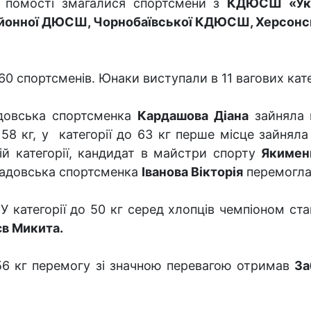
 помості змагалися спортсмени з
КДЮСШ «Укра
йонної ДЮСШ, Чорнобаївської КДЮСШ, Херсонс
0 спортсменів. Юнаки виступали в 11 вагових катег
кадовська спортсменка
Кардашова Діана
зайняла 
о 58 кг, у категорії до 63 кг перше місце зайнял
й категорії, кандидат в майстри спорту
Якимен
скадовська спортсменка
Іванова Вікторія
перемогла 
 категорії до 50 кг серед хлопців чемпіоном ст
в Микита.
о 56 кг перемогу зі значною перевагою отримав
За