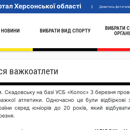
тал Херсонської області
Дивитись фотогал
ВИБРАТИ 
 НОВИНИ
ВИБРАТИ ВИД СПОРТУ
ОРГАН
ся важкоатлети
м. Скадовську на базі УСБ «Колос» 3 березня пров
важкої атлетики. Одночасно це були відбіркові 
раїни серед юніорів до 20 років, який відбува
резня.