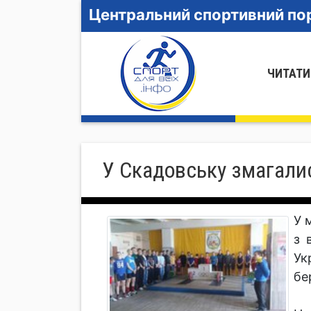
Центральний спортивний пор
ЧИТАТИ
У Скадовську змагали
У 
з 
Ук
бе