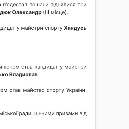
 на п'єдестал пошани піднялися три
дюк Олександр
(ІІІ місце).
андидат у майстри спорту
Хандусь
емпіоном став кандидат у майстри
ько Владислав
.
іоном став майстер спорту України
міської ради, цінними призами від