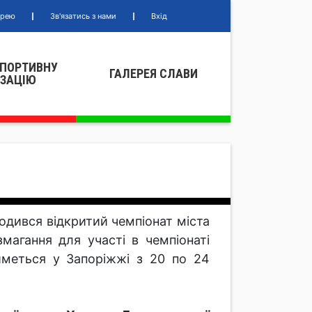
ерею
Зв'язатись з нами
Вхід
СПОРТИВНУ
ГАЛЕРЕЯ СЛАВИ
IЗАЦIЮ
одився відкритий чемпіонат міста
змагання для участі в чемпіонаті
тиметься у Запоріжжі з 20 по 24