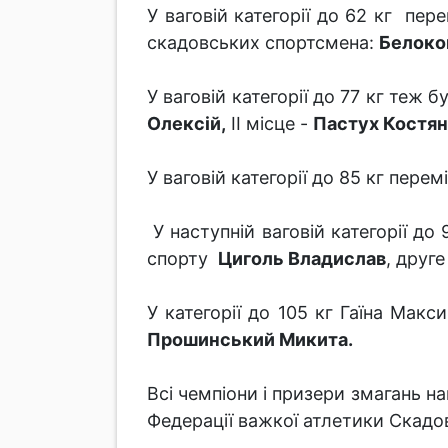
У ваговій категорії до 62 кг пер
скадовських спортсмена:
Белоко
У ваговій категорії до 77 кг те
Олексій,
ІІ місце -
Пастух Костя
У ваговій категорії до 85 кг пере
У наступній ваговій категорії д
спорту
Циголь Владислав
, друг
У категорії до 105 кг Гаїна Макс
Прошинський Микита.
Всі чемпіони і призери змагань н
Федерації важкої атлетики Скадо