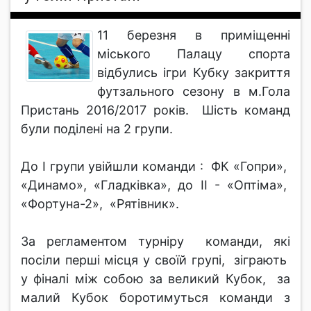
11 березня в приміщенні
міського Палацу спорта
відбулись ігри Кубку закриття
футзального сезону в м.Гола
Пристань 2016/2017 років. Шість команд
були поділені на 2 групи.
До І групи увійшли команди : ФК «Гопри»,
«Динамо», «Гладківка», до ІІ - «Оптіма»,
«Фортуна-2», «Рятівник».
За регламентом турніру команди, які
посіли перші місця у своїй групі, зіграють
у фіналі між собою за великий Кубок, за
малий Кубок боротимуться команди з