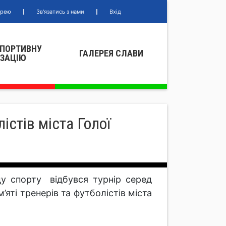
ерею
Зв'язатись з нами
Вхід
СПОРТИВНУ
ГАЛЕРЕЯ СЛАВИ
IЗАЦIЮ
істів міста Голої
цу спорту відбувся турнір серед
’яті тренерів та футболістів міста