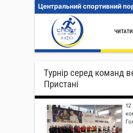
Центральний спортивний пор
ЧИТАТИ
Турнір серед команд ве
Пристані
12
ко
Го