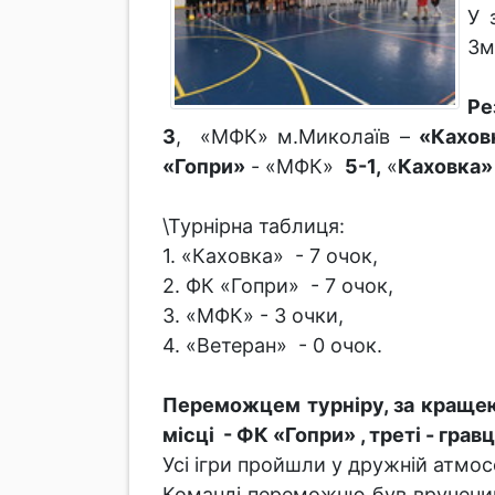
У 
Зм
Ре
3
, «МФК» м.Миколаїв –
«Кахов
«Гопри»
- «МФК»
5-1,
«
Каховка»
\Турнірна таблиця:
1. «Каховка» - 7 очок,
2. ФК «Гопри» - 7 очок,
3. «МФК» - 3 очки,
4. «Ветеран» - 0 очок.
Переможцем турніру, за кращею
місці - ФК «Гопри» , треті - гра
Усі ігри пройшли у дружній атмос
Команді переможцю був вручений