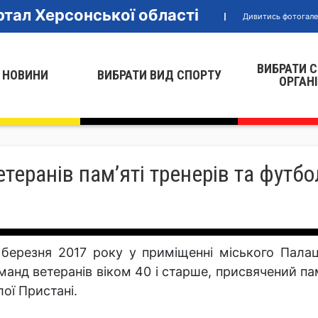
тал Херсонської області
Дивитись фотогал
ВИБРАТИ 
 НОВИНИ
ВИБРАТИ ВИД СПОРТУ
ОРГАН
теранів пам’яті тренерів та футбол
 березня 2017 року у приміщенні міського Пала
манд ветеранів віком 40 і старше, присвячений пам
лої Пристані.