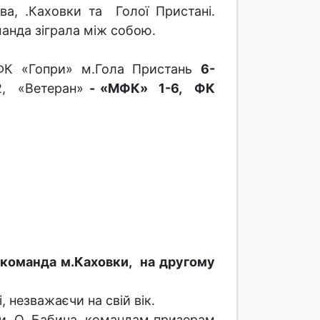
а, .Каховки та Голої Пристані.
анда зіграла між собою.
К «Гопри» м.Гола Пристань
6-
2, «Ветеран»
- «МФК» 1-6,
ФК
 команда м.Каховки, на другому
 незважаєчи на свій вік.
ви О. Бабича, командам призерам