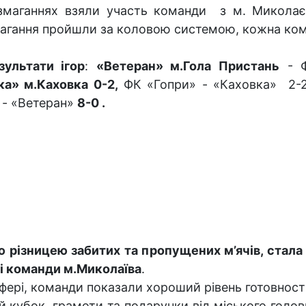
змаганнях взяли участь команди з м. Миколаєв
агання пройшли за коловою системою, кожна ком
зультати ігор
:
«Ветеран» м.Гола Пристань
- Ф
ка» м.Каховка 0-2,
ФК «Гопри» - «Каховка» 2-
- «Ветеран»
8-0 .
 різницею забитих та пропущених м’ячів, стала
вці команди м.Миколаїва
.
фері, команди показали хороший рівень готовності,
 кубок, грамоти та подарунки від міського голо