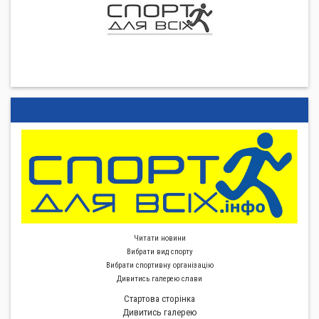
Читати новини
Вибрати вид спорту
Вибрати спортивну органiзацiю
Дивитись галерею слави
Стартова сторiнка
Дивитись галерею