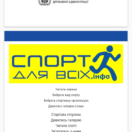
Читати новини
Вибрати вид спорту
Вибрати спортивну органiзацiю
Дивитись галерею слави
Стартова сторiнка
Дивитись галерею
Читати статті
Зв'язатись з нами