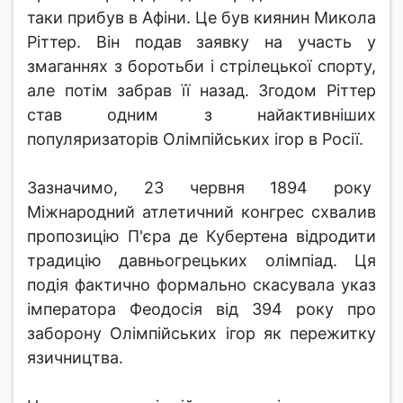
таки прибув в Афіни. Це був киянин Микола
Ріттер. Він подав заявку на участь у
змаганнях з боротьби і стрілецької спорту,
але потім забрав її назад. Згодом Ріттер
став одним з найактивніших
популяризаторів Олімпійських ігор в Росії.
Зазначимо, 23 червня 1894 року
Міжнародний атлетичний конгрес схвалив
пропозицію П'єра де Кубертена відродити
традицію давньогрецьких олімпіад. Ця
подія фактично формально скасувала указ
імператора Феодосія від 394 року про
заборону Олімпійських ігор як пережитку
язичництва.