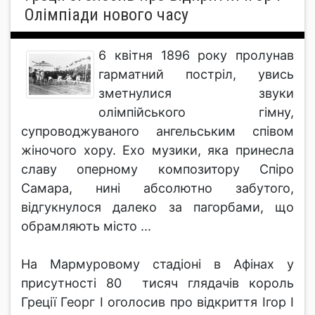
Олімпіади нового часу
6 квітня 1896 року пролунав
гарматний постріл, увись
зметнулися звуки
олімпійського гімну,
супроводжуваного ангельським співом
жіночого хору. Ехо музики, яка принесла
славу оперному композитору Спіро
Самара, нині абсолютно забутого,
відгукнулося далеко за пагорбами, що
обрамляють місто ...
На Мармуровому стадіоні в Афінах у
присутності 80 тисяч глядачів король
Греції Георг I оголосив про відкриття Ігор I