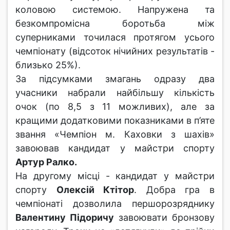
коловою системою. Напружена та
безкомпромісна боротьба між
суперниками точилася протягом усього
чемпіонату (відсоток нічийних результатів -
близько 25%).
За підсумками змагань одразу два
учасники набрали найбільшу кількість
очок (по 8,5 з 11 можливих), але за
кращими додатковими показниками в п’яте
звання «Чемпіон м. Каховки з шахів»
завоював кандидат у майстри спорту
Артур Ралко.
На другому місці - кандидат у майстри
спорту
Олексій Ктітор
. Добра гра в
чемпіонаті дозволила першорозряднику
Валентину Підоричу
завоювати бронзову