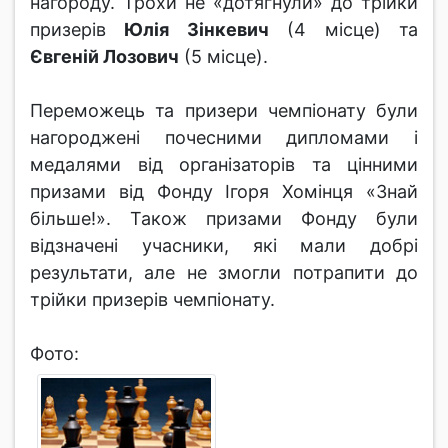
нагороду. Трохи не «дотягнули» до трійки
призерів
Юлія Зінкевич
(4 місце) та
Євгеній Лозович
(5 місце).
Переможець та призери чемпіонату були
нагороджені почесними дипломами і
медалями від організаторів та цінними
призами від Фонду Ігоря Хомінця «Знай
більше!». Також призами Фонду були
відзначені учасники, які мали добрі
результати, але не змогли потрапити до
трійки призерів чемпіонату.
Фото: