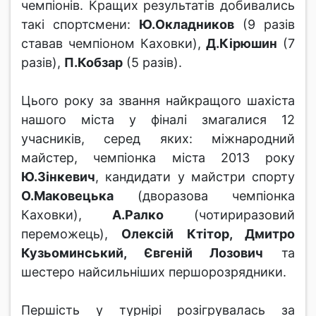
чемпіонів. Кращих результатів добивались
такі спортсмени:
Ю.Окладников
(9 разів
ставав чемпіоном Каховки),
Д.Кірюшин
(7
разів),
П.Кобзар
(5 разів).
Цього року за звання найкращого шахіста
нашого міста у фіналі змагалися 12
учасників, серед яких: міжнародний
майстер, чемпіонка міста 2013 року
Ю.Зінкевич
, кандидати у майстри спорту
О.Маковецька
(дворазова чемпіонка
Каховки),
А.Ралко
(чотириразовий
переможець),
Олексій Ктітор, Дмитро
Кузьоминський, Євгеній Лозович
та
шестеро найсильніших першорозрядники.
Першість у турнірі розігрувалась за