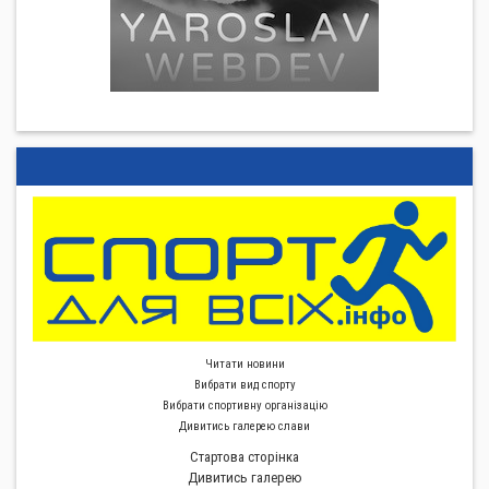
Читати новини
Вибрати вид спорту
Вибрати спортивну органiзацiю
Дивитись галерею слави
Стартова сторiнка
Дивитись галерею