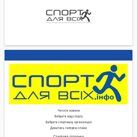
Читати новини
Вибрати вид спорту
Вибрати спортивну органiзацiю
Дивитись галерею слави
Стартова сторiнка