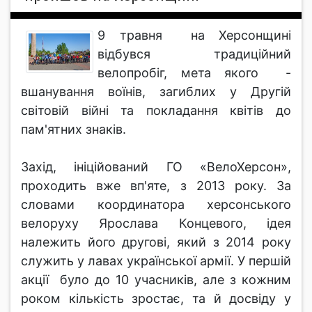
9 травня на Херсонщині
відбувся традиційний
велопробіг, мета якого -
вшанування воїнів, загиблих у Другій
світовій війні та покладання квітів до
пам'ятних знаків.
Захід, ініційований ГО «ВелоХерсон»,
проходить вже вп'яте, з 2013 року. За
словами координатора херсонського
велоруху Ярослава Концевого, ідея
належить його другові, який з 2014 року
служить у лавах української армії. У першій
акції було до 10 учасників, але з кожним
роком кількість зростає, та й досвіду у