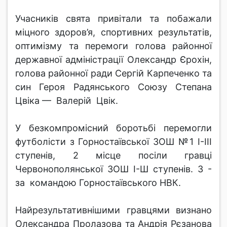
Учасників свята привітали та побажали
міцного здоров’я, спортивних результатів,
оптимізму та перемоги голова районної
державної адміністрації Олександр Єрохін,
голова районної ради Сергій Карпеченко та
син Героя Радянського Союзу Степана
Цвіка — Валерій Цвік.
У безкомпромісний боротьбі перемогли
футболісти з Горностаївської ЗОШ №1 І-ІІІ
ступенів, 2 місце посіли гравці
Червонополянської ЗОШ І-Ш ступенів. 3 -
за командою Горностаївського НВК.
Найрезультативнішими гравцями визнано
Олександра Пролазова та Андрія Рєзанова