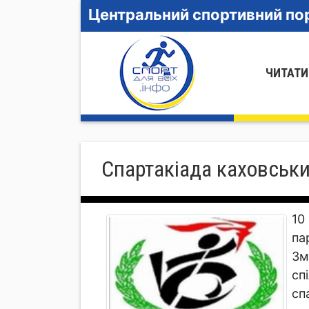
Центральний спортивний пор
ЧИТАТИ
Спартакіада каховськи
10
па
Зм
сп
сп