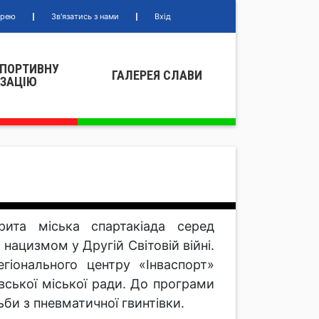
ерею
Зв'язатись з нами
Вхід
СПОРТИВНУ
ГАЛЕРЕЯ СЛАВИ
IЗАЦIЮ
ита міська спартакіада серед
 нацизмом у Другій Світовій війні.
гіонального центру «Інваспорт»
вської міської ради. До програми
би з пневматичної гвинтівки.