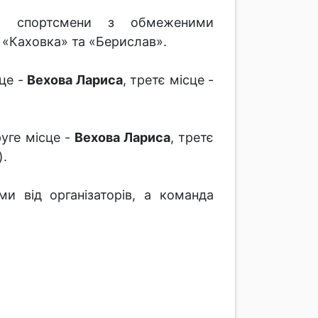
32 спортсмени з обмеженими
 «Каховка» та «Берислав».
сце -
Вехова Лариса
, третє місце -
руге місце -
Вехова Лариса
, третє
).
и від організаторів, а команда