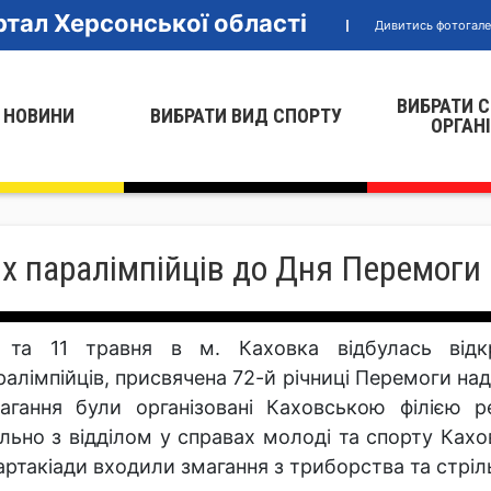
тал Херсонської області
Дивитись фотогал
ВИБРАТИ 
 НОВИНИ
ВИБРАТИ ВИД СПОРТУ
ОРГАН
х паралімпійців до Дня Перемоги
 та 11 травня в м. Каховка відбулась відкр
ралімпійців, присвячена 72-й річниці Перемоги над
агання були організовані Каховською філією ре
ільно з відділом у справах молоді та спорту Кахо
артакіади входили змагання з триборства та стріль