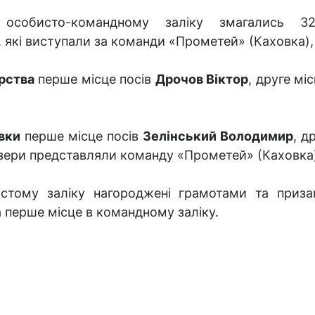
особисто-командному заліку змагались 
які виступали за команди «Прометей» (Каховка),
рства
перше місце посів
Дрочов Віктор
, друге мі
івки
перше місце посів
Зелінський Володимир
, д
изери представляли команду «Прометей» (Каховка
тому заліку нагороджені грамотами та призам
 перше місце в командному заліку.