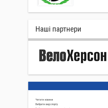
Нашi партнери
Читати новини
Вибрати вид спорту