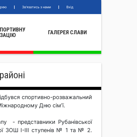
ерею
Зв'язатись з нами
Вхід
СПОРТИВНУ
ГАЛЕРЕЯ СЛАВИ
IЗАЦIЮ
 районі
відбувся спортивно-розважальний
 Міжнародному Дню сім'ї.
апу - представники Рубанівської
ї ЗОШ І-ІІІ ступенів № 1 та № 2.