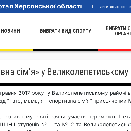
тал Херсонської області
Дивитись фотогал
ВИБРАТИ 
 НОВИНИ
ВИБРАТИ ВИД СПОРТУ
ОРГАН
ивна сім'я» у Великолепетиському
 травня 2017 року у Великолепетиському районі 
хід "Тато, мама, я – спортивна сім'я" присвячений
спортивному святі взяли участь переможці І ет
Ш І-ІІІ ступенів № 1 та № 2 та Великолепетисько