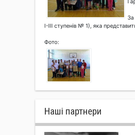
Га
За
І-ІІІ ступенів № 1), яка предста
Фото:
Нашi партнери