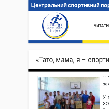
Центральний спортивний пор
ЧИТАТИ
«Тато, мама, я – спорт
11
за
У 
ЗО