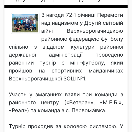
З нагоди 72-ї річниці Перемоги
над нацизмом у Другій світовій
війні Верхньорогачицькою
районною федерацією футболу
спільно з відділом культури районної
державної адміністрації проведено
районний турнір з міні-футболу, який
пройшов на спортивних майданчиках
Верхньорогачицької ЗОШ №1.
Участь у змаганнях взяли три команди з
районного центру («Ветеран», «М.Е.Б.»,
«Реал») та команда з с. Первомаївка.
Турнір проходив за коловою системою. У