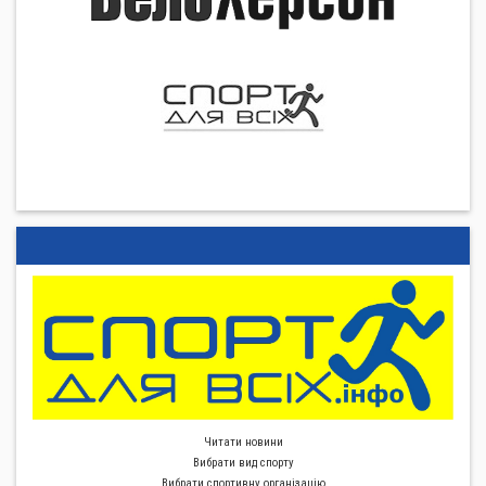
Читати новини
Вибрати вид спорту
Вибрати спортивну органiзацiю