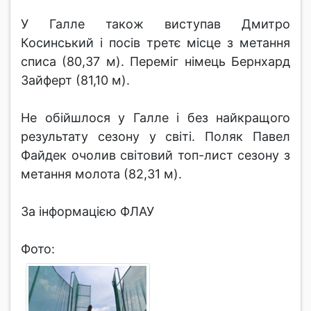
У Галле також виступав Дмитро
Косинський і посів третє місце з метання
списа (80,37 м). Переміг німець Бернхард
Зайферт (81,10 м).
Не обійшлося у Галле і без найкращого
результату сезону у світі. Поляк Павел
Файдек очолив світовий топ-лист сезону з
метання молота (82,31 м).
За інформацією ФЛАУ
Фото: