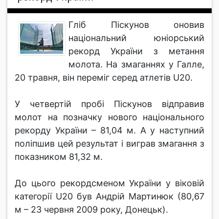
Гліб Піскунов оновив
національний юніорський
рекорд України з метання
молота. На змаганнях у Галле,
20 травня, він переміг серед атлетів U20.
У четвертій пробі Піскунов відправив
молот на позначку нового національного
рекорду України – 81,04 м. А у наступний
поліпшив цей результат і виграв змагання з
показником 81,32 м.
До цього рекордсменом України у віковій
категорії U20 був Андрій Мартинюк (80,67
м – 23 червня 2009 року, Донецьк).