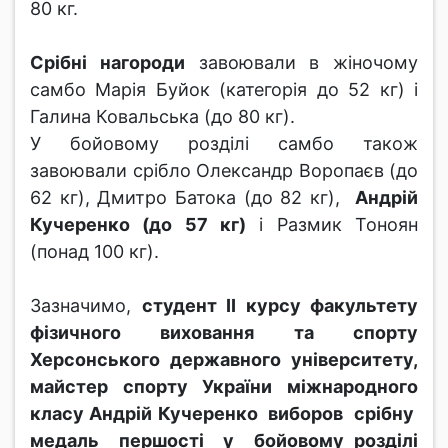
80 кг.
Срібні нагороди
завоювали в жіночому
самбо Марія Буйок (категорія до 52 кг) і
Галина Ковальська (до 80 кг).
У бойовому розділі самбо також
завоювали срібло Олександр Воропаєв (до
62 кг), Дмитро Батока (до 82 кг),
Андрій
Кучеренко (до 57 кг)
і Размик Тоноян
(понад 100 кг).
Зазначимо,
студент ІІ курсу факультету
фізичного виховання та спорту
Херсонського державного університету,
майстер спорту України міжнародного
класу Андрій Кучеренко виборов срібну
медаль першості у бойовому розділі