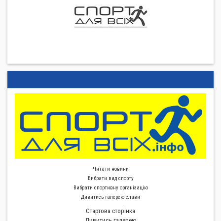
Читати новини
Вибрати вид спорту
Вибрати спортивну органiзацiю
Дивитись галерею слави
Стартова сторiнка
Дивитись галерею