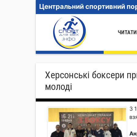
Центральний спортивний пор
ЧИТАТИ
Херсонські боксери пр
молоді
З 
вз
Ан