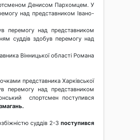
ортсменом Денисом Пархомцем. У
ремогу над представником Івано-
ув перемогу над представником
нням суддів здобув перемогу над
авника Вінницької області Романа
очками представника Харківської
ув перемогу над представником
сонський спортсмен поступився
змагань.
збіжністю суддів 2-3
поступився