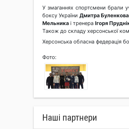
У змаганнях спортсмени брали уч
боксу України
Дмитра Буленкова
Мельника
і тренера
Ігоря Прудні
Також до складу херсонської ком
Херсонська обласна федерація бо
Фото:
Нашi партнери