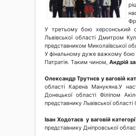
рі
на
Фр
У третьому бою херсонський с
Львівської області Дмитром Кул
представником Миколаївської о
У фінальному дуже важкому бою А
Патратія. Таким чином,
Андрій з
Олександр Трутнєв
у ваговій кат
області Карена Манукяна.У на
Донецької області Філіпом Ак
представнику Львівської област
Іван Ходотаєв у ваговій категорі
представнику Дніпровської облас