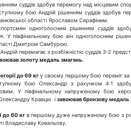
шенням суддів здобув перемогу над місцевим сп
ступному бою Андрій рішенням суддів здобув пе
анківської області Ярославом Серафіним.
портсмен одноголосним рішенням суддів здоб
я. У півфінальному бою він одноголосним ріше
бласті Дмитром Самбурою.
ндрій перемагає з розбіжністю суддів 3-2 предст
авоював золоту медаль змагань.
егорії до 69 кг
у своєму першому бою переміг за 
ступному бою Олександр з рахунком 4:1 здоб
іловим. У півфінальному напруженому бою хер
і Олександру Кравцю і
завоював бронзову медаль 
ї до 60 кг
в першому дуже напруженому бою з ро
ті Владиславу Ковальову.