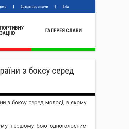
ерею
Зв'язатись з нами
Вхід
СПОРТИВНУ
ГАЛЕРЕЯ СЛАВИ
IЗАЦIЮ
раїни з боксу серед
аїни з боксу серед молоді, в якому
єму першому бою одноголосним