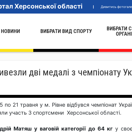
тал Херсонської області
Дивитись фотогал
ВИБРАТИ 
 НОВИНИ
ВИБРАТИ ВИД СПОРТУ
ОРГАН
ивезли дві медалі з чемпіонату Ук
15 по 21 травня у м. Рівне відбувся чемпіонат Укр
яли участь 3 спортсмени Херсонської області.
дрій Матяш
у ваговій категорії до 64 кг
у сво