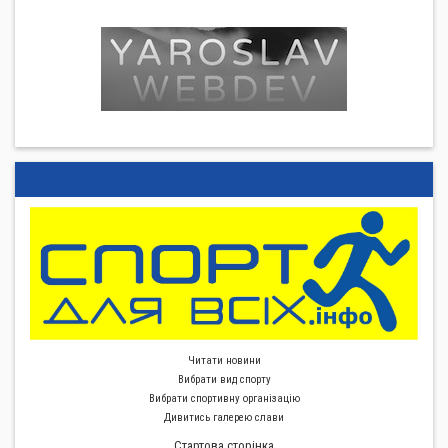
Читати новини
Вибрати вид спорту
Вибрати спортивну органiзацiю
Дивитись галерею слави
Стартова сторiнка