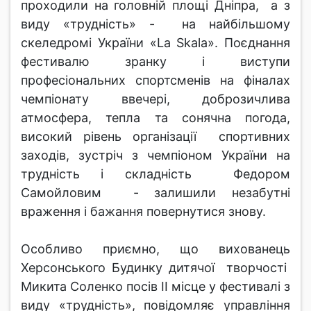
проходили на головній площі Дніпра, а з
виду «трудність» - на найбільшому
скеледромі України «La Skala». Поєднання
фестивалю зранку і виступи
професіональних спортсменів на фіналах
чемпіонату ввечері, доброзичлива
атмосфера, тепла та сонячна погода,
високий рівень організації спортивних
заходів, зустріч з чемпіоном України на
трудність і складність Федором
Самойловим - залишили незабутні
враження і бажання повернутися знову.
Особливо приємно, що вихованець
Херсонського Будинку дитячої творчості
Микита Соленко посів ІІ місце у фестивалі з
виду «трудність», повідомляє управління