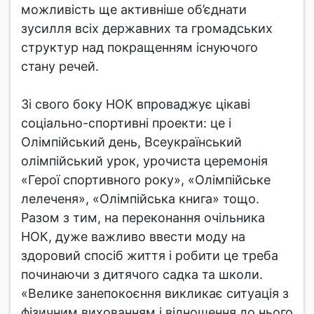
можливість ще активніше об’єднати
зусилля всіх державних та громадських
структур над покращенням існуючого
стану речей.
Зі свого боку НОК впроваджує цікаві
соціально-спортивні проекти: це і
Олімпійський день, Всеукраїнський
олімпійський урок, урочиста церемонія
«Герої спортивного року», «Олімпійське
лелеченя», «Олімпійська книга» тощо.
Разом з тим, на переконання очільника
НОК, дуже важливо ввести моду на
здоровий спосіб життя і робити це треба
починаючи з дитячого садка та школи.
«Велике занепокоєння викликає ситуація з
фізичним вихованням і відношення до нього