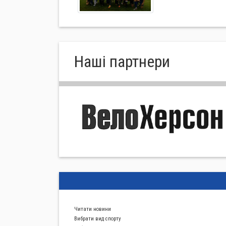
Нашi партнери
Читати новини
Вибрати вид спорту