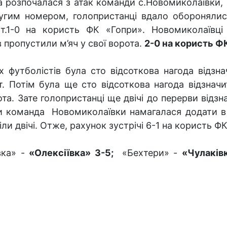
а розпочалася з атак команди с.Новомиколаївки, я
угим номером, голопристанці вдало оборонялися
т.1-0 на користь ФК «Гопри». Новомиколаївці 
 пропустили м’яч у свої ворота.
2-0 на користь Ф
х футболістів була сто відсоткова нагода відзна
т. Потім була ще сто відсоткова нагода відзначи
ота. Зате голопристанці ще двічі до перерви відз
ви команда Новомиколаївки намагалася додати в а
іли двічі. Отже, рахунок зустрічі 6-1 на користь Ф
вка» -
«Олексіївка» 3-5;
«Бехтери» -
«Чулаків