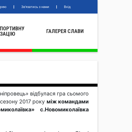
ерею
Зв'язатись з нами
Вхід
СПОРТИВНУ
ГАЛЕРЕЯ СЛАВИ
IЗАЦIЮ
Дніпровець» відбулася гра сьомого
 сезону 2017 року
між командами
колаївка» с.Новомиколаївка