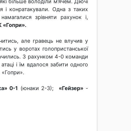
кі більше володіли м’ячем. Діючі
 і конратакували. Одна з таких
намагалися зрівняти рахунок і,
К «Гопри».
читись, але гравець не влучив у
тись у воротах голопристанської
начились. З рахунком 4-0 команди
таці і їм вдалося забити одного
К «Гопри».
ка» 0-1
(юнаки 2-3);
«Гейзер»
-