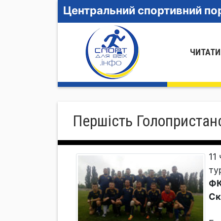
Центральний спортивний пор
ЧИТАТИ
Першість Голопристанс
11
ту
ФК
Ск