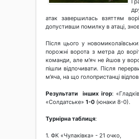
Гр
др
атак завершилась взяттям ворі
допустивши помилку в атаці, знов
Після цього у новомиколаївськи
порожні ворота з метра до ворі
команди, але м’яч не йшов у вор
пішли відпочивати. Після перер
м’яча, на що голопристанці відпов
Результати інших ігор
: «Гладкі
«Солдатське»
1-0
(юнаки 8-0).
Турнірна таблиця
:
1. ФК «Чулаківка» - 21 очко,