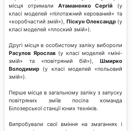
місця отримали
Атаманенко Сергій
(у
класі моделей «пілотажний керований» та
«коробчастий змій»),
Піскун Олександр
(у
класі моделей «плоский змій»).
Другі місця в особистому заліку вибороли
Расулов Ярослав
(у класі моделей «міні-
змій» та «повітряний бій»),
Шмирко
Володимир
(у класі моделей «польовий
змій»).
Перше місце в загальному заліку з запуску
повітряних зміїв посіла команда
Білозерської станції юних техніків.
Випробували свої вміння на змаганнях і