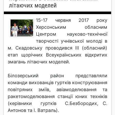
літаючих моделей
15-17 червня 2017 року
Херсонським обласним
Центром науково-технічної
творчості учнівської молоді в
м. Скадовську проводився ІІІ (обласний)
етап щорічних Всеукраїнських відкритих
змагань літаючих моделей.
Білозерський район представляли
команди вихованців гуртків конструювання
повітряних зміїв, авіамоделювання та
ракетомоделювання станції юних техніків
(керівники гуртків С.Безбородих, С.
Антонов та І. Ватраль).