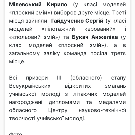
Мілевський Кирило
(у класі моделей
«плоский змій») виборов друге місце. Треті
місця зайняли
Гайдученко Сергій
(у класі
моделей «пілотажний керований» і
««польовий змій») та
Букач Анжеліка
(у
класі моделей «плоский змій»), а в
загальному заліку команда посіла третє
місце.
Всі призери ІІІ (обласного) етапу
Всеукраїнських відкритих змагань
учнівської молоді з літаючих моделей
нагороджені дипломами та медалями
обласного Центру науково-технічної
творчості учнівської молоді.
Фото: