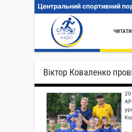
Центральний спортивний пор
ЧИТАТИ
Віктор Коваленко пров
20
АР
ур
Ко