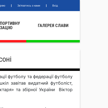
ерею
Зв'язатись з нами
Вхід
СПОРТИВНУ
ГАЛЕРЕЯ СЛАВИ
IЗАЦIЮ
соні
ації футболу та федерації футболу
кіл завітав видатний футболіст,
таря» та збірної України Віктор