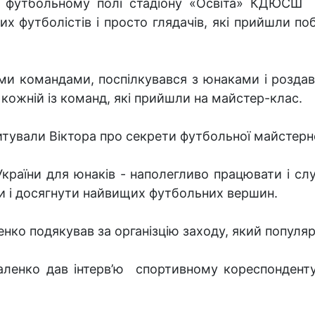
 футбольному полі стадіону «Освіта» КДЮСШ К
их футболістів і просто глядачів, які прийшли по
ими командами, поспілкувався з юнаками і роздав
м кожній із команд, які прийшли на майстер-клас.
итували Віктора про секрети футбольної майстерн
України для юнаків - наполегливо працювати і сл
и і досягнути найвищих футбольних вершин.
ко подякував за організцію заходу, який популяри
валенко дав інтерв’ю спортивному кореспонден