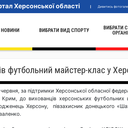
тал Херсонської області
Дивитись фотогал
ВИБРАТИ 
 НОВИНИ
ВИБРАТИ ВИД СПОРТУ
ОРГАН
ів футбольний майстер-клас у Хер
 червня, за підтримки Херсонської обласної федер
 Крим, до вихованців херсонських футбольних ш
одженець Херсону, півзахисник донецького «Шах
валенко.