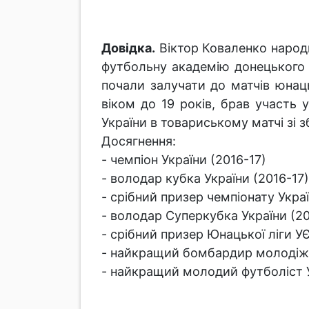
Довідка.
Віктор Коваленко народи
футбольну академію донецького 
почали залучати до матчів юнацьк
віком до 19 років, брав участь 
України в товариському матчі зі з
Досягнення:
- чемпіон України (2016-17)
- володар кубка України (2016-17)
- срібний призер чемпіонату Украї
- володар Суперкубка України (20
- срібний призер Юнацької ліги У
- найкращий бомбардир молодіжно
- найкращий молодий футболіст У