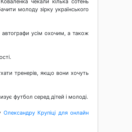
оваленка чекали кілька сотень
бачити молоду зірку українського
 автографи усім охочим, а також
ості.
ухати тренерів, якщо вони хочуть
зує футбол серед дітей і молоді.
ту
Олександру Крупіці для онлайн