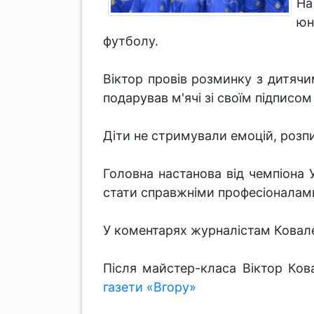
На
юн
футболу.
Віктор провів розминку з дитяч
подарував м'ячі зі своїм підписо
Діти не стримували емоцій, розп
Головна настанова від чемпіона 
стати справжніми професіоналам
У коментарях журналістам Ковален
Після майстер-класа Віктор Ко
газети «Вгору»