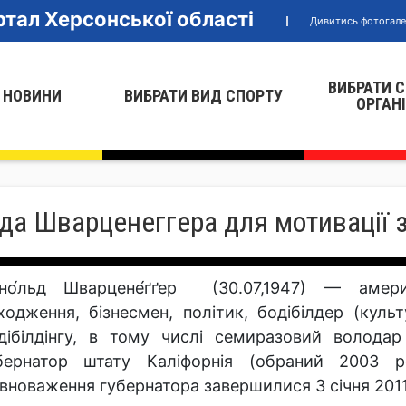
тал Херсонської області
Дивитись фотогал
ВИБРАТИ 
 НОВИНИ
ВИБРАТИ ВИД СПОРТУ
ОРГАН
да Шварценеггера для мотивації 
но́льд Шварцене́ґґер (30.07,1947) — амери
ходження, бізнесмен, політик, бодібілдер (кул
дібілдінгу, в тому числі семиразовий володар
бернатор штату Каліфорнія (обраний 2003 р
вноваження губернатора завершилися 3 січня 2011