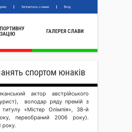
ерею
Зв'язатись з нами
Вхід
СПОРТИВНУ
ГАЛЕРЕЯ СЛАВИ
IЗАЦIЮ
занять спортом юнаків
канський актор австрійського
ьтурист), володар ряду премій з
 титулу «Містер Олімпія», 38-й
оку, переобраний 2006 року).
 року.