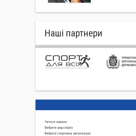
Нашi партнери
Читати новини
Вибрати вид спорту
Вибрати спортивну органiзацiю