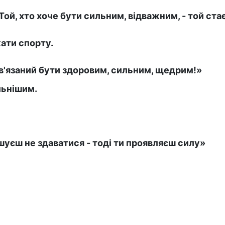
«Той, хто хоче бути сильним, відважним, - той стає
ати спорту.
бов'язаний бути здоровим, сильним, щедрим!»
льнішим.
шуєш не здаватися - тоді ти проявляєш силу»