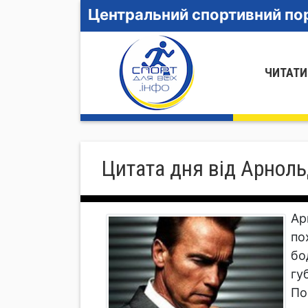
Центральний спортивний пор
ЧИТАТИ
Цитата дня від Арноль
Ар
по
бо
гу
По