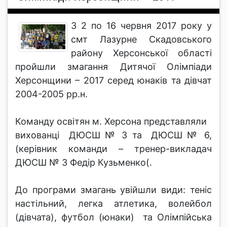
З 2 по 16 червня 2017 року у
смт Лазурне Скадовського
району Херсонської області
пройшли змагання Дитячої Олімпіади
Херсонщини – 2017 серед юнаків та дівчат
2004-2005 рр.н.
Команду освітян м. Херсона представляли
вихованці ДЮСШ № 3 та ДЮСШ № 6,
(керівник команди – тренер-викладач
ДЮСШ № 3 Федір Кузьменко(.
До програми змагань увійшли види: теніс
настільний, легка атлетика, волейбол
(дівчата), футбол (юнаки) та Олімпійська