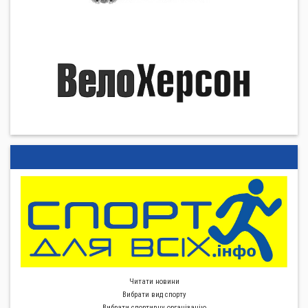
Читати новини
Вибрати вид спорту
Вибрати спортивну органiзацiю