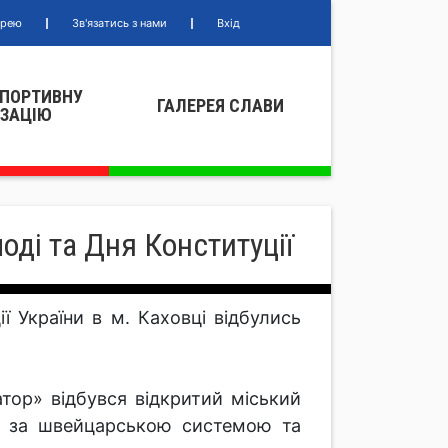
ерею
Зв'язатись з нами
Вхід
СПОРТИВНУ
ГАЛЕРЕЯ СЛАВИ
IЗАЦIЮ
оді та Дня Конституції
ї України в м. Каховці відбулись
ор» відбувся відкритий міський
ив за швейцарською системою та