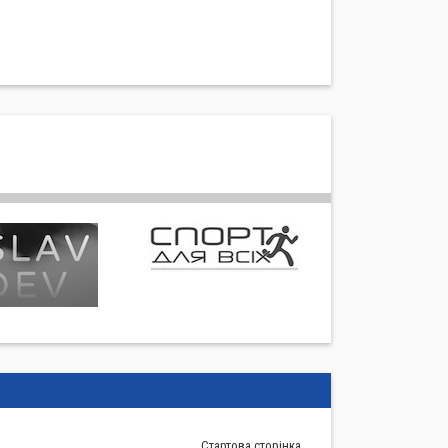
Стартова сторiнка