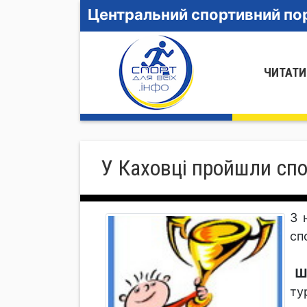
Центральний спортивний пор
ЧИТАТИ
У Каховці пройшли спо
З 
сп
Ша
ту