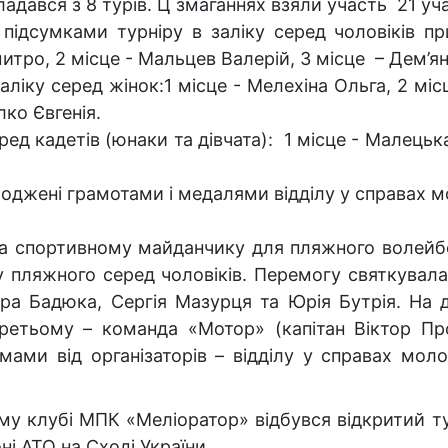
ладався з 8 турів. Ц змаганнях взяли участь 21 уч
 підсумками турніру в заліку серед чоловіків п
итро, 2 місце - Мальцев Валерій, 3 місце – Дем’
заліку серед жінок:1 місце - Мелехiна Ольга, 2 мі
лко Євгенія.
ред кадетів (юнаки та дівчата): 1 місце - Малецьк
оджені грамотами і медалями відділу у справах м
а спортивному майданчику для пляжного волейбо
у пляжного серед чоловіків. Перемогу святкувал
ра Бадюка, Сергія Мазурця та Юрія Бутрія. На 
 третьому – команда «Мотор» (капітан Віктор П
ами від організаторів – відділу у справах молод
у клубі МПК «Меліоратор» відбувся відкритий тур
оні АТО на Сході України.