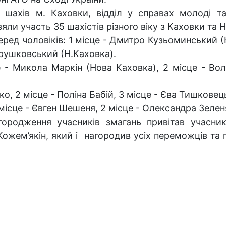
я шахів м. Каховки, відділ у справах молоді та
зяли участь 35 шахістів різного віку з Каховки та 
еред чоловіків: 1 місце - Дмитро Кузьоминський (
Грушковський (Н.Каховка).
це - Микола Маркін (Нова Каховка), 2 місце - В
ко, 2 місце - Поліна Бабій, 3 місце - Єва Тишковец
1 місце - Євген Шешеня, 2 місце - Олександра Зелен
агородження учасників змагань привітав учасни
Кожем’якін, який і нагородив усіх переможців т