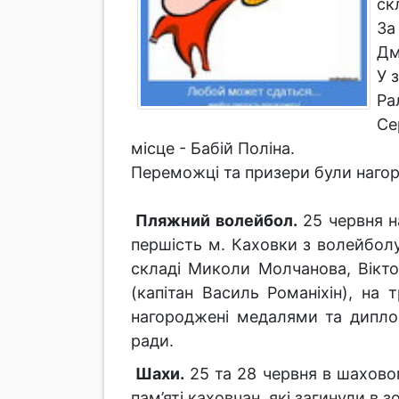
ск
За
Дм
У 
Ра
Се
місце - Бабій Поліна.
Переможці та призери були нагор
Пляжний волейбол.
25 червня н
першість м. Каховки з волейбол
складі Миколи Молчанова, Вікто
(капітан Василь Романіхін), на
нагороджені медалями та диплом
ради.
Шахи.
25 та 28 червня в шаховом
пам’яті каховчан, які загинули в з