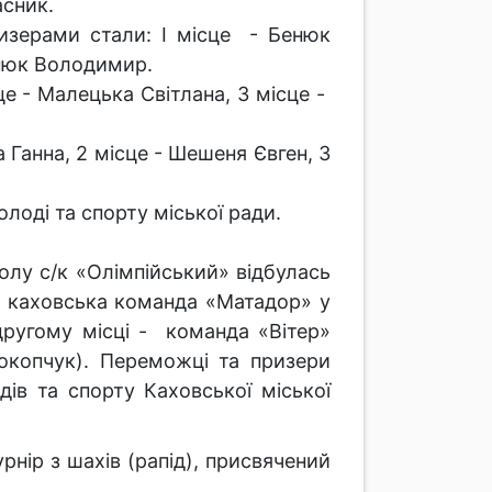
асник.
ризерами стали: І місце - Бенюк
янюк Володимир.
сце - Малецька Світлана, 3 місце -
а Ганна, 2 місце - Шешеня Євген, 3
олоді та спорту міської ради.
лу с/к «Олімпійський» відбулась
а каховська команда «Матадор» у
другому місці - команда «Вітер»
рокопчук). Переможці та призери
ів та спорту Каховської міської
нір з шахів (рапід), присвячений