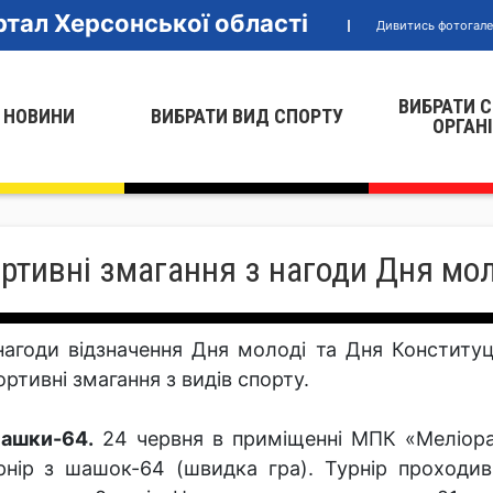
тал Херсонської області
Дивитись фотогал
ВИБРАТИ 
 НОВИНИ
ВИБРАТИ ВИД СПОРТУ
ОРГАН
ртивні змагання з нагоди Дня мол
нагоди відзначення Дня молоді та Дня Конституці
ортивні змагання з видів спорту.
шки-64.
24 червня в приміщенні МПК «Меліорат
рнір з шашок-64 (швидка гра). Турнір проход