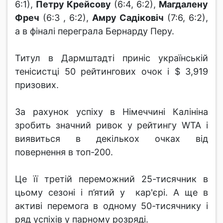
6:1),
Петру Крейсову
(6:4, 6:2),
Магдалену
Фреч
(6:3 , 6:2),
Амру Садіковіч
(7:6, 6:2),
а в фіналі переграла Бернарду Перу.
Титул в Дармштадті приніс українській
тенісистці 50 рейтингових очок і $ 3,919
призових.
За рахунок успіху в Німеччині Калініна
зробить значний ривок у рейтингу WTA і
виявиться в декількох очках від
повернення в топ-200.
Це її третій переможний 25-тисячник в
цьому сезоні і п’ятий у кар'єрі. А ще в
активі перемога в одному 50-тисячнику і
ряд успіхів у парному розряді.