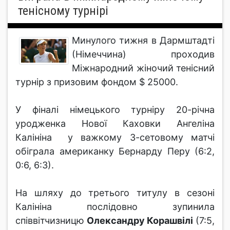
тенісному турнірі
Минулого тижня в Дармштадті
(Німеччина) проходив
Міжнародний жіночий тенісний
турнір з призовим фондом $ 25000.
У фіналі німецького турніру 20-річна
уродженка Нової Каховки Ангеліна
Калініна у важкому 3-сетовому матчі
обіграла американку Бернарду Перу (6:2,
0:6, 6:3).
На шляху до третього титулу в сезоні
Калініна послідовно зупинила
співвітчизницю
Олександру Корашвілі
(7:5,