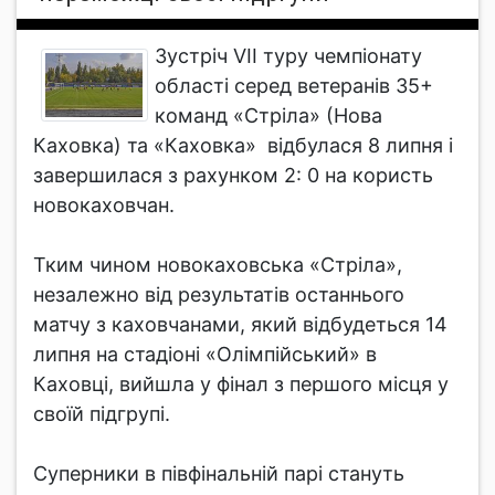
Зустріч VII туру чемпіонату
області серед ветеранів 35+
команд «Стріла» (Нова
Каховка) та «Каховка» відбулася 8 липня і
завершилася з рахунком 2: 0 на користь
новокаховчан.
Тким чином новокаховська «Стріла»,
незалежно від результатів останнього
матчу з каховчанами, який відбудеться 14
липня на стадіоні «Олімпійський» в
Каховці, вийшла у фінал з першого місця у
своїй підгрупі.
Суперники в півфінальній парі стануть