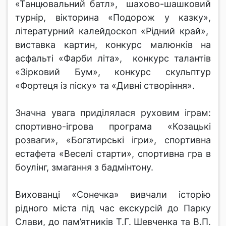
«Танцювальний батл», шахово-шашковий
турнір, вікторина «Подорож у казку»,
літературний калейдоскоп «Рідний край»,
виставка картин, конкурс малюнків на
асфальті «Фарби літа», конкурс талантів
«Зірковий Бум», конкурс скульптур
«Фортеця із піску» та «Дивні створіння».
Значна увага приділялася руховим іграм:
спортивно-ігрова програма «Козацькі
розваги», «Богатирські ігри», спортивна
естафета «Веселі старти», спортивна гра в
боулінг, змагання з бадмінтону.
Вихованці «Сонечка» вивчали історію
рідного міста під час екскурсій до Парку
Слави, до пам’ятників Т.Г. Шевченка та В.П.