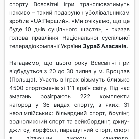
спорту Всесвітні ігри транслюватимуть
наживо – такий подарунок уболівальникам
зробив «UA:Перший». «Ми очікуємо, що це
буде 10 днів суцільного щастя», - сказав
голова правління Національної суспільної
телерадіокомпанії України
Зураб Аласанія.
Нагадаємо, що цього року Всесвітні ігри
відбудуться з 20 до 30 липня у м. Вроцлав
(Польща). Участь в Іграх візьмуть близько
4500 спортсменів зі 111 країн світу. Під час
змагань розіграють 222 комплекти
нагород у 36 видах спорту, з яких: 31
неолімпійських: більярдний спорт, боулінг,
воднолижний спорт та вейкбординг, джиу-
джитсу, корфбол, парашутний спорт, спорт
з літаючим диском, кануполо,