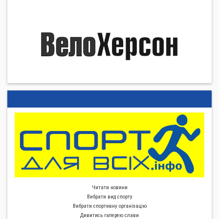
Читати новини
Вибрати вид спорту
Вибрати спортивну органiзацiю
Дивитись галерею слави