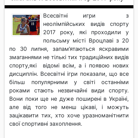
Всесвітні игри з
неолімпійських видів спорту
2017 року, які проходили у
польсьму місті Вроцлаві з 20
по 30 липня, запам’ятаються яскравими
змаганнями не тількі тих традиційних видів
спорту,які відомі всім, а і появою нових
дисциплін. Всесвітні ігри показали, що все
більш популярними у світі останніми
роками стають незвичайні види спорту.
Вони поки ще не дуже поширені в Україні,
але від того не менш цікаві, і можуть
зацікавити тих, хто хоче уразноманітнити
свої спортивні захоплення.