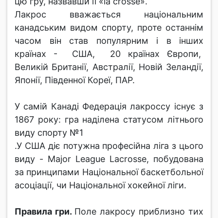
цю гру, назвавши її «la crosse».
Лакрос вважається національним
канадським видом спорту, проте останнім
часом він став популярним і в інших
країнах - США, 20 країнах Європи,
Великій Британії, Австралії, Новій Зеландії,
Японії, Південної Кореї, ПАР.
У самій Канаді Федерація лакроссу існує з
1867 року: гра наділена статусом літнього
виду спорту №1
.У США діє потужна професійна ліга з цього
виду - Major League Lacrosse, побудована
за принципами Національної баскетбольної
асоціації, чи Національної хокейної ліги.
Правила гри.
Поле лакросу приблизно тих