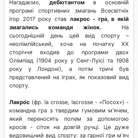
Нагадаємо,
дебютантом
в основній
програмі спортивних змагань Всесвітніх
ігор 2017 року став
лакрос - гра, в якій
змагались команди жінок.
На
сьогоднішній день цей вид спорту –
неолімпійський, хоча на початку ХХ
сторіччя входив до програми двох
Олімпіад (1904 року у Сент-Луісі та 1908
року у Лондоні), а потім тричі був
представлений на Іграх, як показовий вид
спорту.
Лакро́с
(фр. la crosse, lacrosse - «Посох») -
командна гра з твердим гумовим м'ячем,
який переносять полем за допомогою
кросів - сіток на довгій ручці. Це дуже
видовищний вид спорту: за гарної гри м'яч