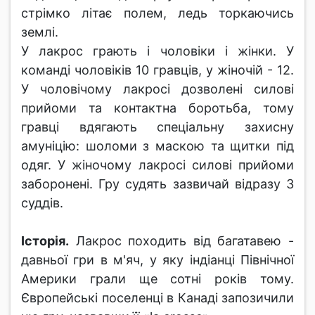
стрімко літає полем, ледь торкаючись
землі.
У лакрос грають і чоловіки і жінки. У
команді чоловіків 10 гравців, у жіночій - 12.
У чоловічому лакросі дозволені силові
прийоми та контактна боротьба, тому
гравці вдягають спеціальну захисну
амуніцію: шоломи з маскою та щитки під
одяг. У жіночому лакросі силові прийоми
заборонені. Гру судять зазвичай відразу 3
суддів.
Історія.
Лакрос походить від багатавею -
давньої гри в м'яч, у яку індіанці Північної
Америки грали ще сотні років тому.
Європейські поселенці в Канаді запозичили