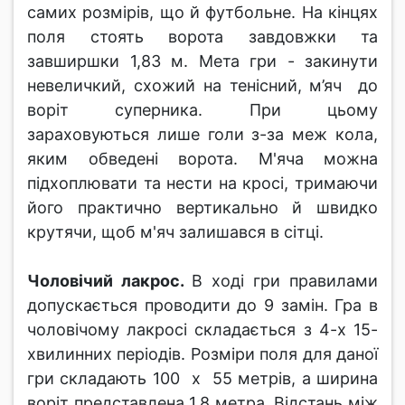
самих розмірів, що й футбольне. На кінцях
поля стоять ворота завдовжки та
завширшки 1,83 м. Мета гри - закинути
невеличкий, схожий на тенісний, м’яч до
воріт суперника. При цьому
зараховуються лише голи з-за меж кола,
яким обведені ворота. М'яча можна
підхоплювати та нести на кросі, тримаючи
його практично вертикально й швидко
крутячи, щоб м'яч залишався в сітці.
Чоловічий лакрос.
В ході гри правилами
допускається проводити до 9 замін. Гра в
чоловічому лакросі складається з 4-х 15-
хвилинних періодів. Розміри поля для даної
гри складають 100 х 55 метрів, а ширина
воріт представлена 1,8 метра. Відстань між